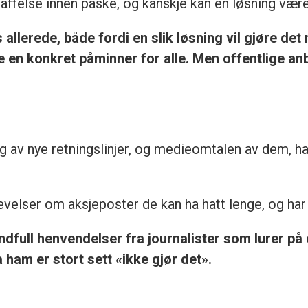
affelse innen påske, og kanskje kan en løsning være 
s allerede, både fordi en slik løsning vil gjøre det
re en konkret påminner for alle. Men offentlige 
g av nye retningslinjer, og medieomtalen av dem, har
levelser om aksjeposter de kan ha hatt lenge, og ha
åndfull henvendelser fra journalister som lurer p
 ham er stort sett «ikke gjør det».