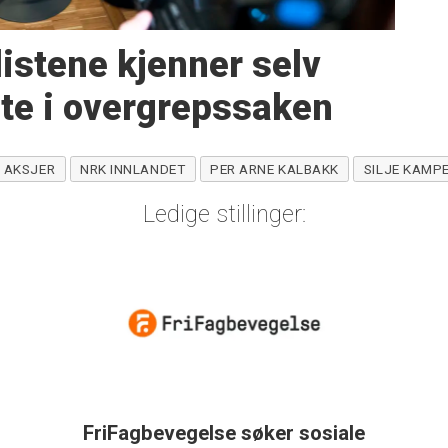
istene kjenner selv
te i overgrepssaken
AKSJER
NRK INNLANDET
PER ARNE KALBAKK
SILJE KAMP
Ledige stillinger:
FriFagbevegelse søker sosiale