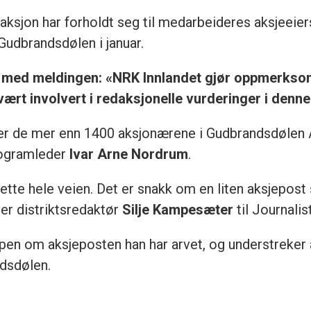
ksjon har forholdt seg til medarbeideres aksjeeiersk
Gudbrandsdølen i januar.
 med meldingen: «NRK Innlandet gjør oppmerksom 
 vært involvert i redaksjonelle vurderinger i denn
r de mer enn 1400 aksjonærene i Gudbrandsdølen AS
rogramleder
Ivar Arne Nordrum
.
te hele veien. Det er snakk om en liten aksjepost s
sier distriktsredaktør
Silje Kampesæter
til Journali
åpen om aksjeposten han har arvet, og understreker 
ndsdølen.