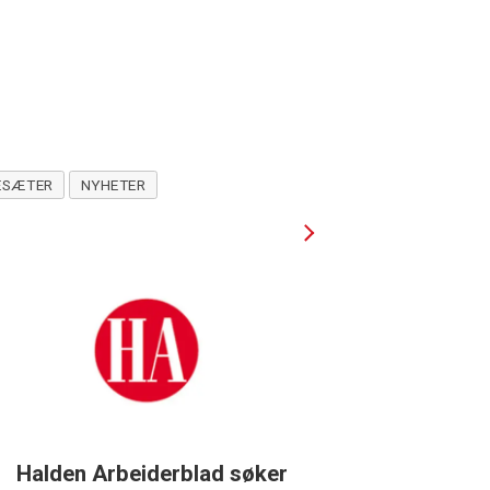
ESÆTER
NYHETER
Halden Arbeiderblad søker
Støtteg