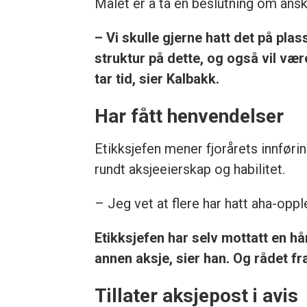
Målet er å ta en beslutning om ansk
– Vi skulle gjerne hatt det på plas
struktur på dette, og også vil væ
tar tid, sier Kalbakk.
Har fått henvendelser
Etikksjefen mener fjorårets innførin
rundt aksjeeierskap og habilitet.
– Jeg vet at flere har hatt aha-opp
Etikksjefen har selv mottatt en h
annen aksje, sier han. Og rådet fra
Tillater aksjepost i avis