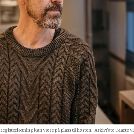
registerløsning kan være på plass til høsten.
Arkivfoto: Marte V