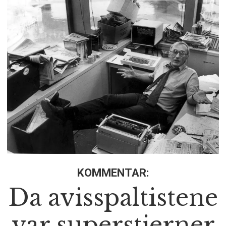
KOMMENTAR:
Da avisspaltistene
var superstjerner