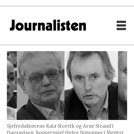
Sjefredaktørene Kaia Storvik og Arne Strand i
Dagsavisen, konsernsjef Helge Simonnes i Mentor