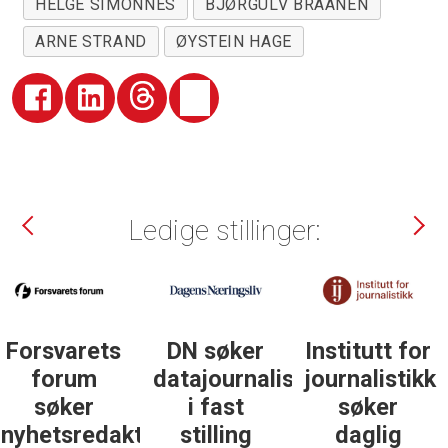
HELGE SIMONNES
BJØRGULV BRAANEN
ARNE STRAND
ØYSTEIN HAGE
Ledige stillinger:
DN søker
Institutt for
DN søker
datajournalist
journalistikk
some-
i fast
søker
journalist
ør
stilling
daglig