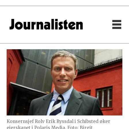
Konsernsjef Rolv Erik Ryssdal i Schibsted øker
eierskapet i Polaris Media. Foto: Birgit