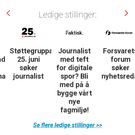
Ledige stillinger:
Støttegruppa
Journalist
Forsvarets
25. juni
med teft
forum
søker
for digitale
søker
ist
journalist
spor? Bli
nyhetsredak
med på å
bygge vårt
nye
fagmiljø!
Se flere ledige stillinger >>