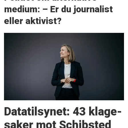
medium: – Er du journalist
eller aktivist?
Datatilsynet: 43 klage­
saker mot Schibsted