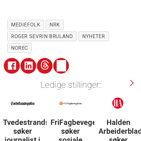
MEDIEFOLK
NRK
ROGER SEVRIN BRULAND
NYHETER
NOREC
Ledige stillinger:
Tvedestrandsposten
FriFagbevegelse
Halden
søker
søker
Arbeiderbla
journalist i
sosiale
søker