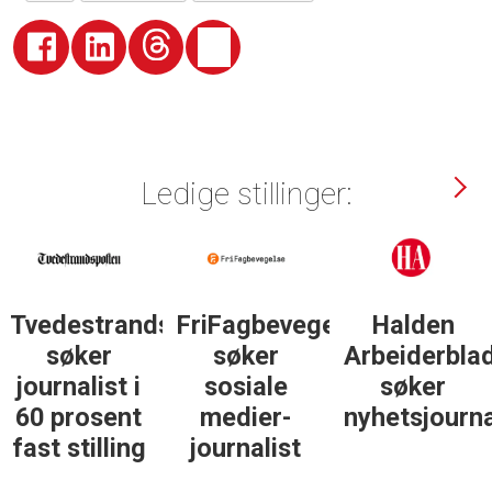
Ledige stillinger:
Tvedestrandsposten
FriFagbevegelse
Halden
søker
søker
Arbeiderbla
journalist i
sosiale
søker
60 prosent
medier-
nyhetsjourna
fast stilling
journalist