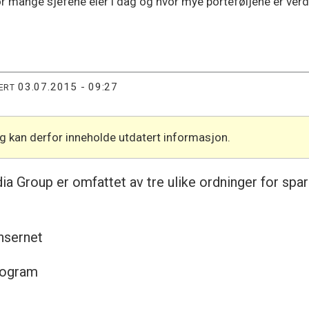
vor mange sjefene eier i dag og hvor mye porteføljene er verd
03.07.2015 - 09:27
ERT
og kan derfor inneholde utdatert informasjon.
 Group er omfattet av tre ulike ordninger for sparin
onsernet
program