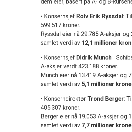
dem eier, basert på A- og B-kursen
• Konsernsjef
Rolv Erik Ryssdal
: T
599.517 kroner.
Ryssdal eier nå 29.785 A-aksjer og 2
samlet verdi av
12,1 millioner kron
• Konsernsjef
Didrik Munch
i Schib
A-aksjer verdt 423.188 kroner.
Munch eier nå 13.419 A-aksjer og 7.
samlet verdi av
5,1 millioner krone
• Konserndirektør
Trond Berger
: T
405.307 kroner.
Berger eier nå 19.053 A-aksjer og 1
samlet verdi av
7,7 millioner krone