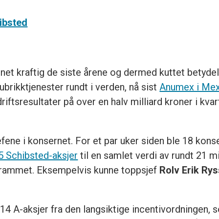
ibsted
t kraftig de siste årene og dermed kuttet betydeli
rubrikktjenester rundt i verden, nå sist
Anumex i Me
iftsresultater på over en halv milliard kroner i kvart
fene i konsernet. For et par uker siden ble 18 kons
 Schibsted-aksjer
til en samlet verdi av rundt 21 m
grammet. Eksempelvis kunne toppsjef
Rolv Erik Rys
414 A-aksjer fra den langsiktige incentivordningen,