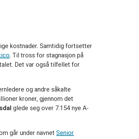
ge kostnader. Samtidig fortsetter
xico
. Til tross for stagnasjon på
alet. Det var også tilfellet for
ernledere og andre såkalte
illioner kroner, gjennom det
sdal
glede seg over 7.154 nye A-
 som går under navnet
Senior