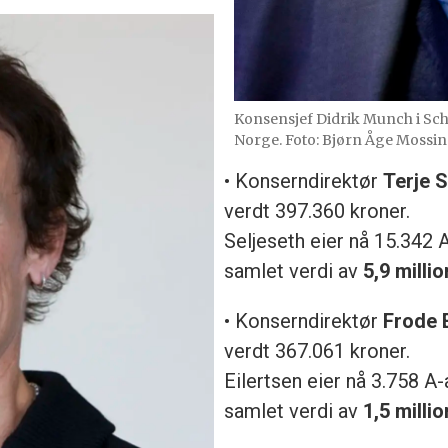
Konsensjef Didrik Munch i Sch
Norge. Foto: Bjørn Åge Mossin
• Konserndirektør
Terje S
verdt 397.360 kroner.
Seljeseth eier nå 15.342 A
samlet verdi av
5,9 milli
• Konserndirektør
Frode E
verdt 367.061 kroner.
Eilertsen eier nå 3.758 A-
samlet verdi av
1,5 milli