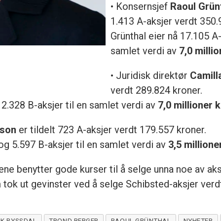
• Konsernsjef
Raoul Grün
1.413 A-aksjer verdt 350.
Grünthal eier nå 17.105 A-
samlet verdi av
7,0 milli
• Juridisk direktør
Camill
verdt 289.824 kroner.
12.328 B-aksjer til en samlet verdi av
7,0 millioner 
sson
er tildelt 723 A-aksjer verdt 179.557 kroner.
g 5.597 B-aksjer til en samlet verdi av
3,5 millione
ne benytter gode kurser til å selge unna noe av ak
 tok ut gevinster ved å selge Schibsted-aksjer verdt
IK RYSSDAL
TROND BERGER
RAOUL GRÜNTHAL
NYHETER