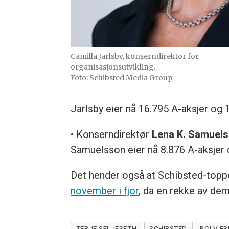
Camilla Jarlsby, konserndirektør for
organisasjonsutvikling.
Foto: Schibsted Media Group
Jarlsby eier nå 16.795 A-aksjer og 
• Konserndirektør
Lena K. Samuel
Samuelsson eier nå 8.876 A-aksjer o
Det hender også at Schibsted-toppe
november i fjor
, da en rekke av dem
TERJE SELJESETH
SCHIBSTED
ROLV ER