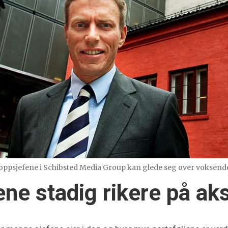
toppsjefene i Schibsted Media Group kan glede seg over voksende
ne stadig rikere på aks