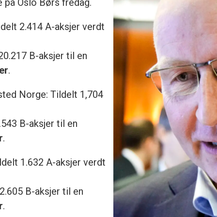
e på Oslo Børs fredag.
ildelt 2.414 A-aksjer verdt
0.217 B-aksjer til en
er
.
sted Norge: Tildelt 1,704
543 B-aksjer til en
r
.
ildelt 1.632 A-aksjer verdt
2.605 B-aksjer til en
r
.