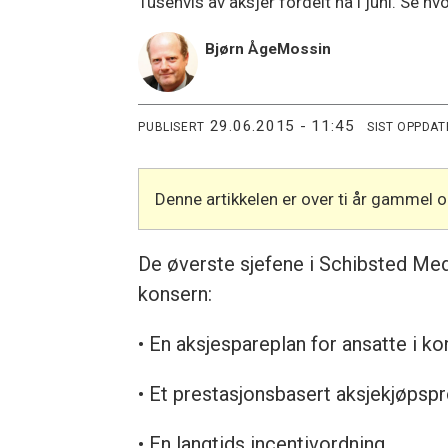
Tusenvis av aksjer fordelt nå i juni. Se h
Bjørn Åge
Mossin
29.06.2015 - 11:45
PUBLISERT
SIST OPPDAT
Denne artikkelen er over ti år gammel 
De øverste sjefene i Schibsted Media
konsern:
• En aksjespareplan for ansatte i k
• Et prestasjonsbasert aksjekjøps
• En langtids incentivordning