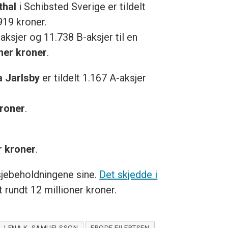
thal
i Schibsted Sverige er tildelt
919 kroner.
aksjer og 11.738 B-aksjer til en
oner kroner
.
a Jarlsby
er tildelt 1.167 A-aksjer
kroner
.
r kroner
.
sjebeholdningene sine.
Det skjedde i
 rundt 12 millioner kroner.
LENA K. SAMUELSSON
FRODE EILERTSEN