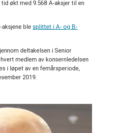
tid økt med 9.568 A-aksjer til en
-aksjene ble
splittet i A- og B-
 gjennom deltakelsen i Senior
r hvert medlem av konsernledelsen
øres i løpet av en femårsperiode,
desember 2019.