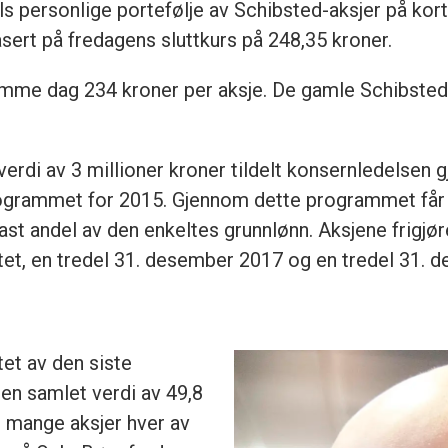
s personlige portefølje av Schibsted-aksjer på kort 
asert på fredagens sluttkurs på 248,35 kroner.
amme dag 234 kroner per aksje. De gamle Schibsted
 verdi av 3 millioner kroner tildelt konsernledelsen
programmet for 2015. Gjennom dette programmet få
n fast andel av den enkeltes grunnlønn. Aksjene frigj
ktet, en tredel 31. desember 2017 og en tredel 31. 
et av den siste
l en samlet verdi av 49,8
r mange aksjer hver av