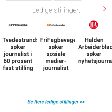
Ledige stillinger:
Tvedestrandsposten
FriFagbevegelse
Halden
søker
søker
Arbeiderbla
journalist i
sosiale
søker
60 prosent
medier-
nyhetsjourna
fast stilling
journalist
Se flere ledige stillinger >>