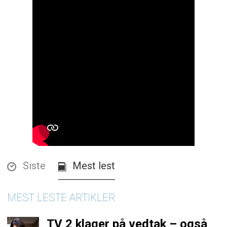
Siste
Mest lest
MEST LESTE ARTIKLER
TV 2 klager på vedtak – også