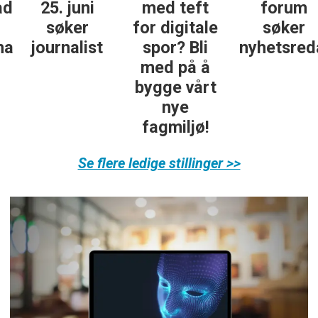
25. juni
med teft
forum
søker
for digitale
søker
ist
journalist
spor? Bli
nyhetsredak
med på å
bygge vårt
nye
fagmiljø!
Se flere ledige stillinger >>