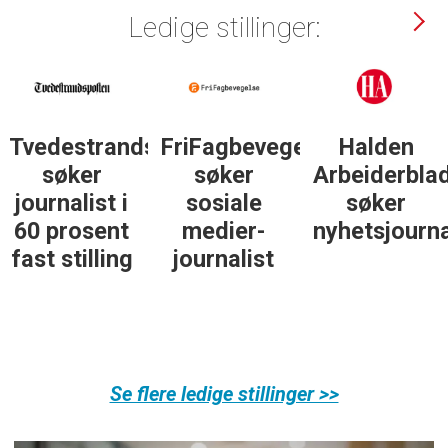
Ledige stillinger:
Tvedestrandsposten
FriFagbevegelse
Halden
søker
søker
Arbeiderbla
journalist i
sosiale
søker
60 prosent
medier-
nyhetsjourna
fast stilling
journalist
Se flere ledige stillinger >>