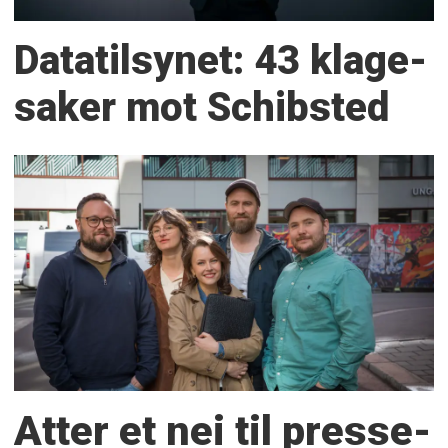
Datatilsynet: 43 klage­
saker mot Schibsted
Atter et nei til presse­