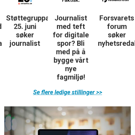
Støttegruppa
Journalist
Forsvarets
25. juni
med teft
forum
søker
for digitale
søker
ist
journalist
spor? Bli
nyhetsredak
med på å
bygge vårt
nye
fagmiljø!
Se flere ledige stillinger >>