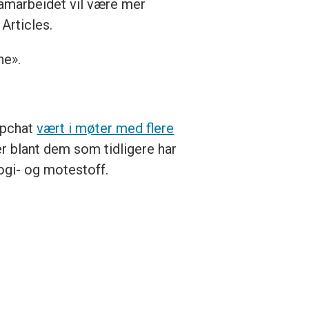
samarbeidet vil være mer
Articles.
ne».
apchat
vært i møter med flere
 er blant dem som tidligere har
ogi- og motestoff.