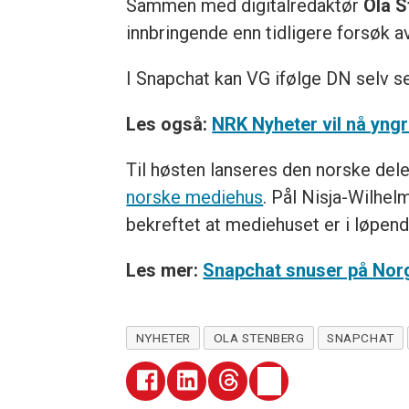
Sammen med digitalredaktør
Ola S
innbringende enn tidligere forsøk 
I Snapchat kan VG ifølge DN selv s
Les også:
NRK Nyheter vil nå yng
Til høsten lanseres den norske del
norske mediehus
. Pål Nisja-Wilhel
bekreftet at mediehuset er i løpend
Les mer:
Snapchat snuser på Nor
NYHETER
OLA STENBERG
SNAPCHAT