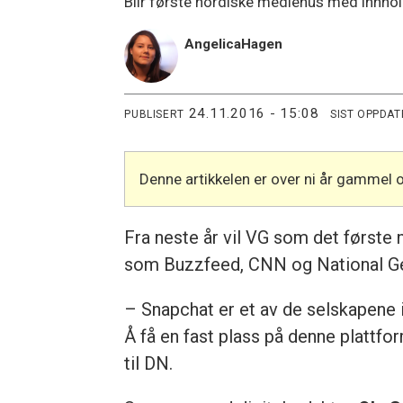
Blir første nordiske mediehus med innhol
Angelica
Hagen
24.11.2016 - 15:08
PUBLISERT
SIST OPPDAT
Denne artikkelen er over ni år gammel 
Fra neste år vil VG som det først
som Buzzfeed, CNN og National Ge
– Snapchat er et av de selskapene i
Å få en fast plass på denne plattfor
til DN.