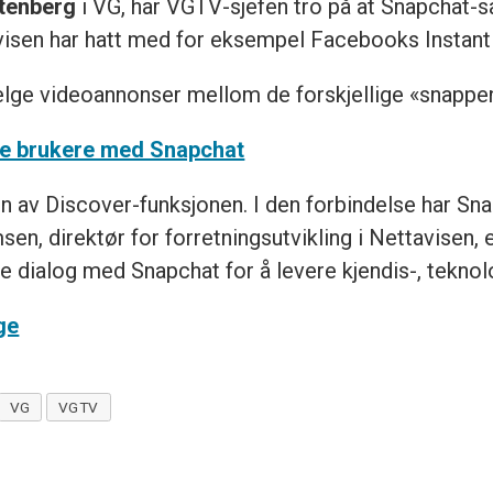
tenberg
i VG, har VGTV-sjefen tro på at Snapchat-
avisen har hatt med for eksempel Facebooks Instant 
elge videoannonser mellom de forskjellige «snappe
re brukere med Snapchat
en av Discover-funksjonen. I den forbindelse har Sn
msen, direktør for forretningsutvikling i Nettavisen,
e dialog med Snapchat for å levere kjendis-, teknol
ge
VG
VGTV