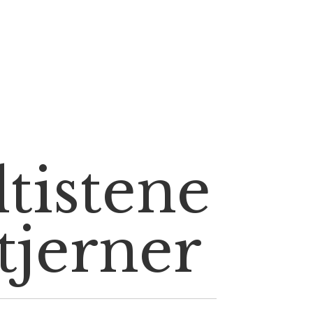
ltistene
tjerner