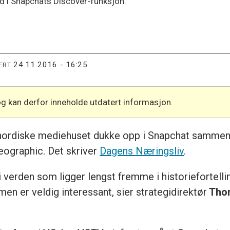
d i Snapchats Discover-funksjon.
24.11.2016 - 16:25
ERT
og kan derfor inneholde utdatert informasjon.
e nordiske mediehuset dukke opp i Snapchat samme
ographic. Det skriver
Dagens Næringsliv
.
 verden som ligger lengst fremme i historiefortell
men er veldig interessant, sier strategidirektør
Thom