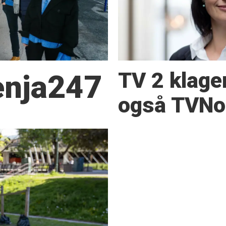
TV 2 klage
Senja247
også TVNor