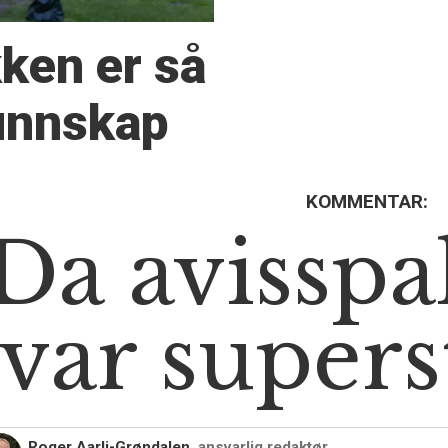
kken er så
kunnskap
KOMMENTAR:
Da avisspa
var supers
Roger Aarli-Grøndalen,
ansvarlig redaktør