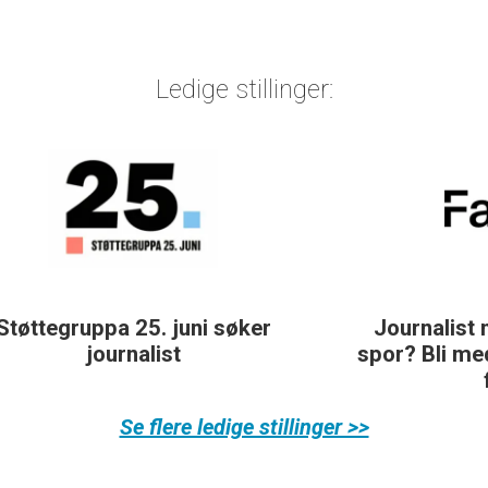
Ledige stillinger:
Journalist med teft for digitale
spor? Bli med på å bygge vårt nye
fagmiljø!
Se flere ledige stillinger >>