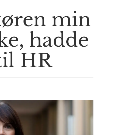
tøren min
ke, hadde
til HR