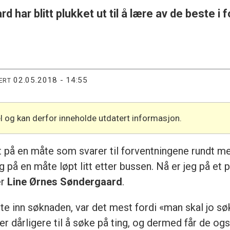
har blitt plukket ut til å lære av de beste i f
02.05.2018 - 14:55
ERT
l og kan derfor inneholde utdatert informasjon.
et på en måte som svarer til forventningene rundt 
å en måte løpt litt etter bussen. Nå er jeg på et pun
er
Line Ørnes Søndergaard
.
e inn søknaden, var det mest fordi «man skal jo sø
er dårligere til å søke på ting, og dermed får de o