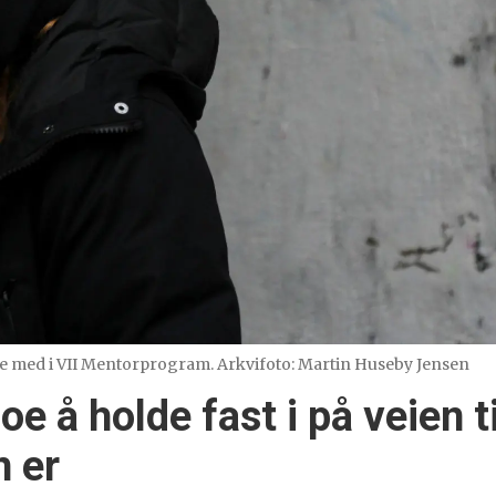
re med i VII Mentorprogram. Arkvifoto: Martin Huseby Jensen
noe å holde fast i på veien t
n er