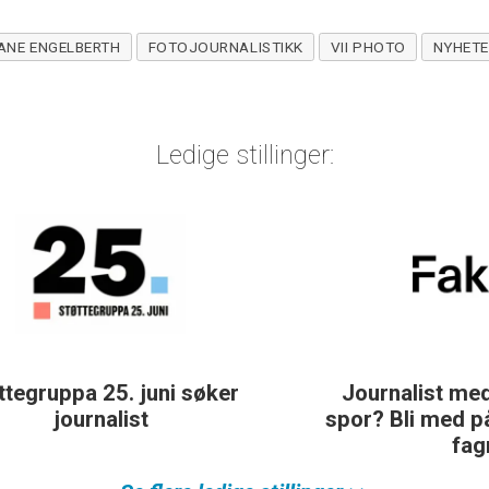
ANE ENGELBERTH
FOTOJOURNALISTIKK
VII PHOTO
NYHET
Ledige stillinger:
Journalist med teft for digitale
spor? Bli med på å bygge vårt nye
fagmiljø!