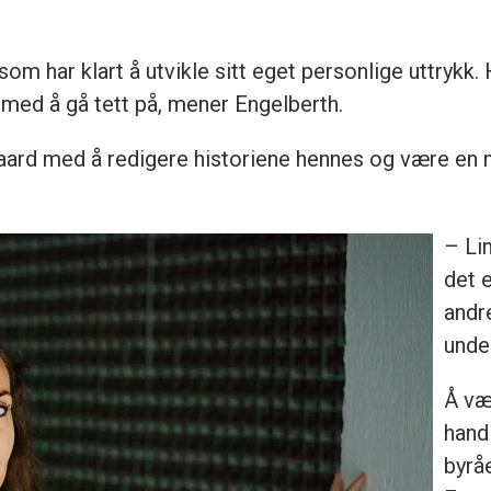
som har klart å utvikle sitt eget personlige uttrykk. 
 med å gå tett på, mener Engelberth.
aard med å redigere historiene hennes og være en 
– Li
det e
andr
unde
Å væ
hand
byrå