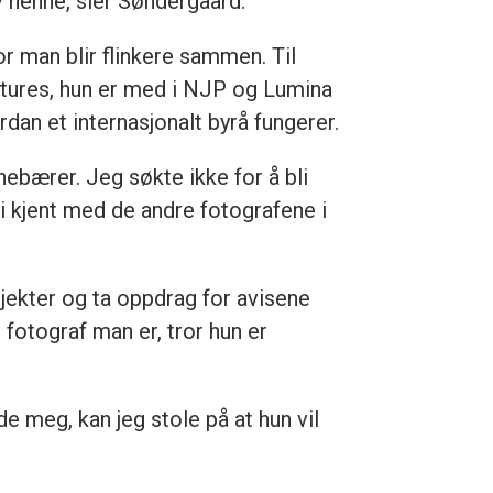
av henne, sier Søndergaard.
or man blir flinkere sammen. Til
atures, hun er med i NJP og Lumina
dan et internasjonalt byrå fungerer.
nebærer. Jeg søkte ikke for å bli
i kjent med de andre fotografene i
jekter og ta oppdrag for avisene
s fotograf man er, tror hun er
ede meg, kan jeg stole på at hun vil