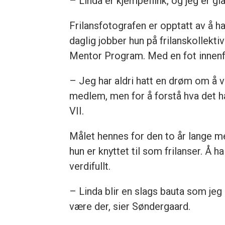
– Linda er kjempeflink, og jeg er gl
Frilansfotografen er opptatt av å h
daglig jobber hun på frilanskollek
Mentor Program. Med en fot innenfor
– Jeg har aldri hatt en drøm om å væ
medlem, men for å forstå hva det ha
VII.
Målet hennes for den to år lange m
hun er knyttet til som frilanser. Å ha
verdifullt.
– Linda blir en slags bauta som jeg k
være der, sier Søndergaard.