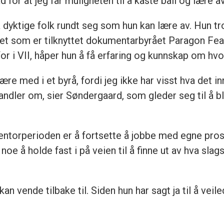
ad for at jeg får muligheten til å kaste ball og lære 
a dyktige folk rundt seg som hun kan lære av. Hun tr
tivet som er tilknyttet dokumentarbyrået Paragon Fe
 i VII, håper hun å få erfaring og kunnskap om hvor
re med i et byrå, fordi jeg ikke har visst hva det in
ndler om, sier Søndergaard, som gleder seg til å bl
entorperioden er å fortsette å jobbe med egne pros
 noe å holde fast i på veien til å finne ut av hva slag
an vende tilbake til. Siden hun har sagt ja til å veil