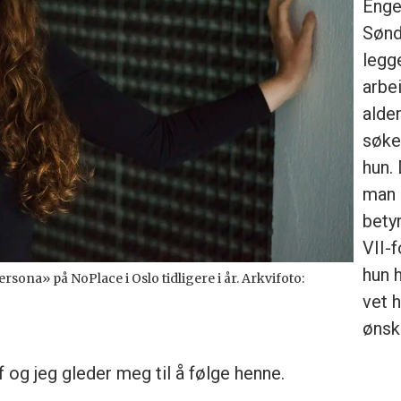
Enge
Sønd
legg
arbei
alder
søke
hun. 
man 
bety
VII-f
hun 
sona» på NoPlace i Oslo tidligere i år. Arkvifoto:
vet 
ønske
af og jeg gleder meg til å følge henne.