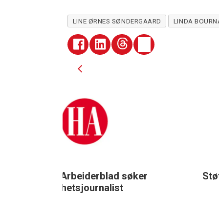
LINE ØRNES SØNDERGAARD
LINDA BOURN
ad søker
Støttegruppa 25. juni søker
ist
journalist