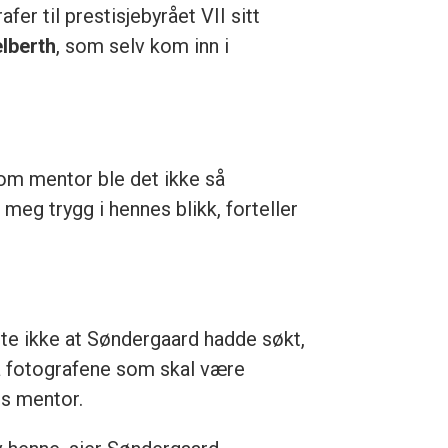
er til prestisjebyrået VII sitt
lberth
, som selv kom inn i
 som mentor ble det ikke så
eg trygg i hennes blikk, forteller
sste ikke at Søndergaard hadde søkt,
 på fotografene som skal være
ds mentor.