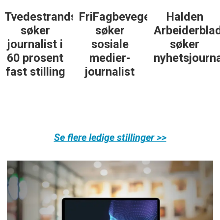
Tvedestrandsposten
FriFagbevegelse
Halden
søker
søker
Arbeiderbla
journalist i
sosiale
søker
60 prosent
medier-
nyhetsjourna
fast stilling
journalist
Se flere ledige stillinger >>