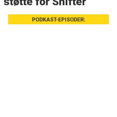
støtte for Shifter
PODKAST-EPISODER: