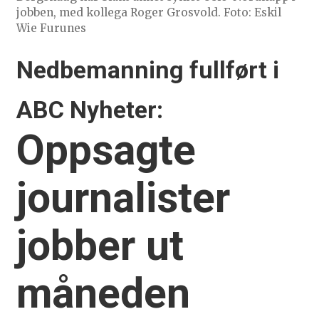
jobben, med kollega Roger Grosvold. Foto: Eskil
Wie Furunes
Nedbemanning fullført i
ABC Nyheter:
Oppsagte
journalister
jobber ut
måneden