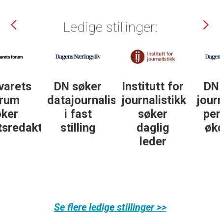
Ledige stillinger:
DN søker
Institutt for
DN søker
datajournalist
journalistikk
journalist in
i fast
søker
personlig
ør
stilling
daglig
økonomi
leder
Se flere ledige stillinger >>