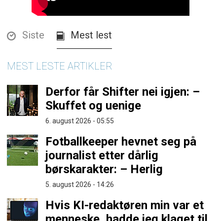
Siste
Mest lest
MEST LESTE ARTIKLER
Derfor får Shifter nei igjen: –
Skuffet og uenige
6. august 2026 - 05:55
Fotballkeeper hevnet seg på
journalist etter dårlig
børskarakter: – Herlig
5. august 2026 - 14:26
Hvis KI-redaktøren min var et
menneske, hadde jeg klaget til