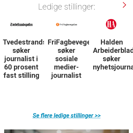
Ledige stillinger:
lse
Halden
Støttegruppa
Journalist
Arbeiderblad
25. juni
med teft
søker
søker
for digitale
nyhetsjournalist
journalist
spor? Bli
med på å
bygge vårt
nye
fagmiljø!
Se flere ledige stillinger >>