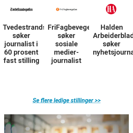
else
Halden
Støttegruppa
Journalist
Arbeiderblad
25. juni
med teft
søker
søker
for digitale
nyhetsjournalist
journalist
spor? Bli
med på å
bygge vårt
nye
fagmiljø!
Se flere ledige stillinger >>