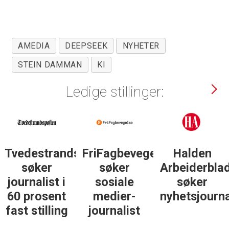
AMEDIA
DEEPSEEK
NYHETER
STEIN DAMMAN
KI
Ledige stillinger:
Tvedestrandsposten
FriFagbevegelse
Halden
søker
søker
Arbeiderbla
journalist i
sosiale
søker
60 prosent
medier-
nyhetsjourna
fast stilling
journalist