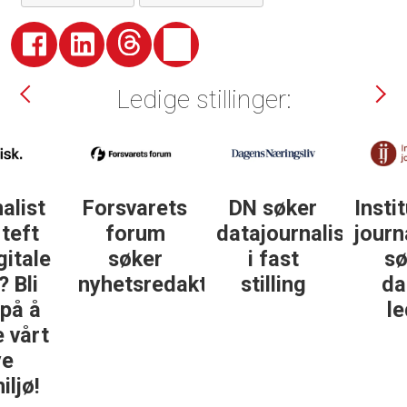
Ledige stillinger:
DN søker
Institutt for
DN søker
datajournalist
journalistikk
some-
i fast
søker
journalist
ør
stilling
daglig
leder