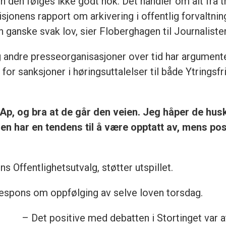
n den følges ikke godt nok. Det handler om alt fra 
visjonens rapport om arkivering i offentlig forvaltn
en ganske svak lov, sier Floberghagen til Journaliste
andre presseorganisasjoner over tid har argumente
for sanksjoner i høringsuttalelser til både Ytrings
a Ap, og bra at de går den veien. Jeg håper de hu
en har en tendens til å være opptatt av, mens pos
ns Offentlighetsutvalg, støtter utspillet.
spons om oppfølging av selve loven torsdag.
– Det positive med debatten i Stortinget var a