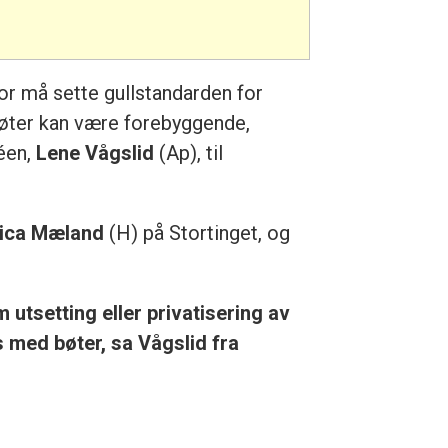
tor må sette gullstandarden for
 bøter kan være forebyggende,
téen,
Lene Vågslid
(Ap), til
ica Mæland
(H) på Stortinget, og
utsetting eller privatisering av
 med bøter, sa Vågslid fra