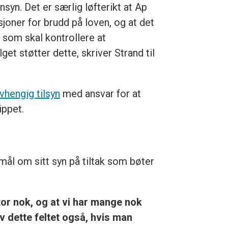
yn. Det er særlig løfterikt at Ap
joner for brudd på loven, og at det
n som skal kontrollere at
get støtter dette, skriver Strand til
avhengig tilsyn
med ansvar for at
ippet.
mål om sitt syn på tiltak som bøter
tor nok, og at vi har mange nok
av dette feltet også, hvis man