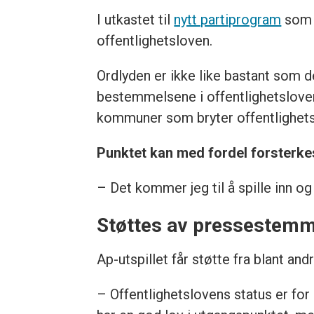
I utkastet til
nytt partiprogram
som i
offentlighetsloven.
Ordlyden er ikke like bastant som de
bestemmelsene i offentlighetsloven
kommuner som bryter offentlighets
Punktet kan med fordel forsterkes,
– Det kommer jeg til å spille inn 
Støttes av pressestem
Ap-utspillet får støtte fra blant and
– Offentlighetslovens status er for