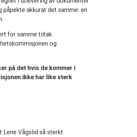
treghet i utlevering av dokumenter
ing påpekte akkurat det samme: en
n.
rt for samme tiltak.
frihetskommisjonen og
sker på det hvis de kommer i
isjonen ikke har like sterk
t Lene Vågslid så sterkt