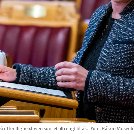
 offentlighetsloven som et tiltrengt tiltak.
Foto: Håkon Mosvold