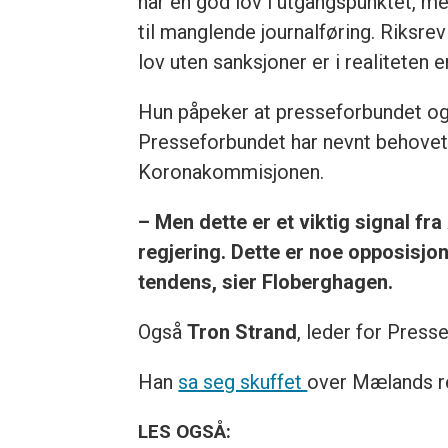
har en god lov i utgangspunktet, me
til manglende journalføring. Riksre
lov uten sanksjoner er i realiteten 
Hun påpeker at presseforbundet og 
Presseforbundet har nevnt behovet 
Koronakommisjonen.
– Men dette er et viktig signal fr
regjering. Dette er noe opposisjon
tendens, sier Floberghagen.
Også
Tron Strand
, leder for Presse
Han
sa seg skuffet
over Mælands re
LES OGSÅ: