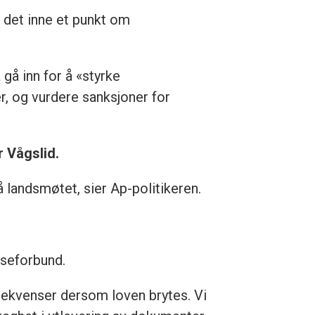
 det inne et punkt om
 gå inn for å «styrke
r, og vurdere sanksjoner for
r Vågslid.
 landsmøtet, sier Ap-politikeren.
sseforbund.
nsekvenser dersom loven brytes. Vi