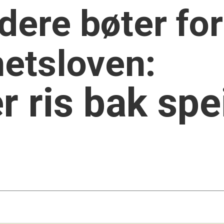
rdere bøter fo
hetsloven:
r ris bak spe