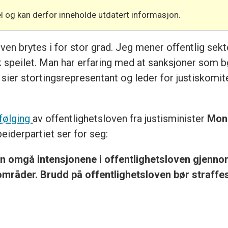
l og kan derfor inneholde utdatert informasjon.
oven brytes i for stor grad. Jeg mener offentlig sek
bak speilet. Man har erfaring med at sanksjoner som
sier stortingsrepresentant og leder for justiskomi
pfølging
av offentlighetsloven fra justisminister
Mon
eiderpartiet ser for seg:
an omgå intensjonene i offentlighetsloven gjennom 
mråder. Brudd på offentlighetsloven bør straffes