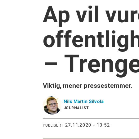
Ap vil vu
offentlig
– Trenge
Viktig, mener pressestemmer.
Nils Martin
Silvola
JOURNALIST
27.11.2020 - 13:52
PUBLISERT