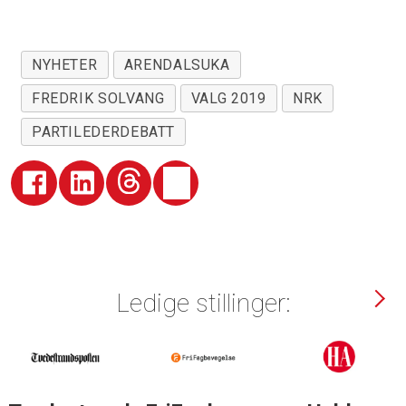
kommer i direkte kontakt med
sentrale nasjonale aktører innenfor
NYHETER
ARENDALSUKA
politikk, organisasjons- og
FREDRIK SOLVANG
VALG 2019
NRK
næringsliv.
PARTILEDERDEBATT
Arrangeres for åttende gang i
perioden 12.–17. august.
I år skal det avvikles over 1.200
arrangementer, som er ny rekord. 40
av dem er i hovedprogrammet, som
Ledige stillinger:
arrangørene står bak. Resten
arrangeres av ulike organisasjoner,
bedrifter, medier, politiske partier
og offentlige institusjoner.