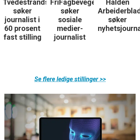
Tvedestrandsposten
FriFagbevegelse
Halden
søker
søker
Arbeiderbla
Arrangørene venter rundt 100.000
journalist i
sosiale
søker
besøkende gjennom uken.
60 prosent
medier-
nyhetsjourna
Mandag kveld klokka 21.40
fast stilling
journalist
arrangeres en partilederdebatt i
samarbeid med NRK.
Kilde: Arendalsuka
Se flere ledige stillinger >>