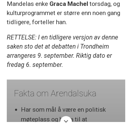
Mandelas enke
Graca Machel
torsdag, og
kulturprogrammet er større enn noen gang
tidligere, forteller han.
RETTELSE: I en tidligere versjon av denne
saken sto det at debatten i Trondheim
arrangeres 9. september. Riktig dato er
fredag 6. september.
Fakta om Arendalsuka
Har som mål å være en politisk
møteplass og bidra til at
organisasjoner og enkeltpersoner