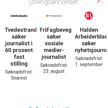
Stillingsannonser:
dsposten
FriFagbevegelse
Halden
Støttegrupp
søker
Arbeiderblad
25. juni
sosiale
søker
søker
medier-
nyhetsjournalist
journalist
journalist
Søknadsfrist:
Søknadsfrist:
1. september
19. august
Søknadsfrist:
23. august