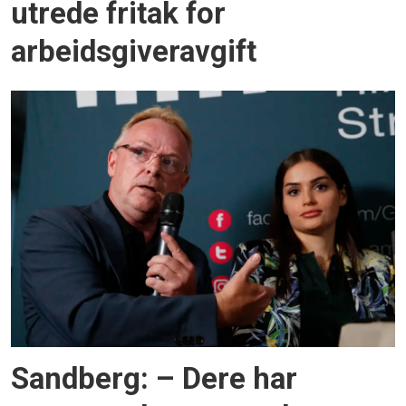
utrede fritak for
arbeidsgiveravgift
Sandberg: – Dere har