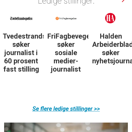
Ledige stillinger:
Tvedestrandsposten
FriFagbevegelse
Halden
søker
søker
Arbeiderbla
journalist i
sosiale
søker
60 prosent
medier-
nyhetsjourna
fast stilling
journalist
Se flere ledige stillinger >>