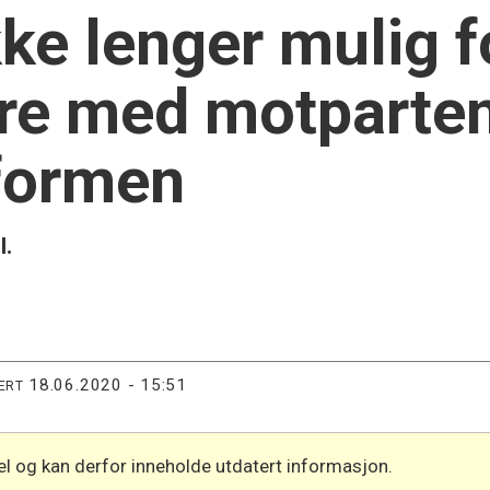
ke lenger mulig f
e med motparten
tformen
l.
18.06.2020 - 15:51
ERT
l og kan derfor inneholde utdatert informasjon.