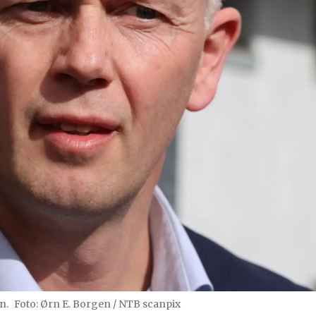
n.
Foto: Ørn E. Borgen / NTB scanpix