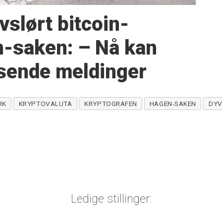
slørt bitcoin-
n-saken: – Nå kan
sende meldinger
RK
KRYPTOVALUTA
KRYPTOGRAFEN
HAGEN-SAKEN
DYV
Ledige stillinger: