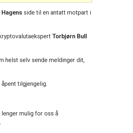
 Hagens
side til en antatt motpart i
r kryptovalutaekspert
Torbjørn Bull
m helst selv sende meldinger dit,
åpent tilgjengelig.
e lenger mulig for oss å
.