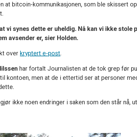
n at bitcoin-kommunikasjonen, som ble skissert opp
t.
m at vi synes dette er uheldig. Nå kan vi ikke stol
em avsender er, sier Holden.
akt over
kryptert e-post
.
ilssen
har fortalt Journalisten at de tok grep før pu
 til kontoen, men at de i ettertid ser at personer m
dette.
 gjør ikke noen endringer i saken som den står nå, ut