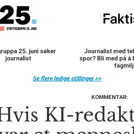
Journalist med teft for digitale
spor? Bli med på å bygge vårt nye
fagmiljø!
Se flere ledige stillinger >>
KOMMENTAR:
Hvis KI-redak