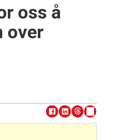
or oss å
 over