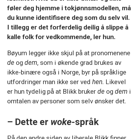
føler deg hjemme i tokjønnsmodellen, må
du kunne identifisere deg som du selv vil.
I tillegg er det forferdelig deilig å slippe å
kalle folk for vedkommende, ler hun.
Bøyum legger ikke skjul på at pronomenene
de
og
dem
, som i økende grad brukes av
ikke-binære også i Norge, byr på språklige
utfordringer man ikke ser ved
hen.
Likevel
er hun tydelig på at Blikk bruker
de
og
dem
i
omtalen av personer som selv ønsker det.
– Dette er
woke
-språk
På den andre siden av liberale Blikk finner