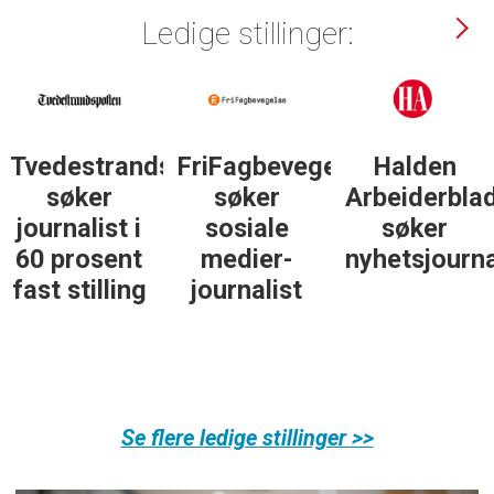
Ledige stillinger:
Tvedestrandsposten
FriFagbevegelse
Halden
søker
søker
Arbeiderbla
journalist i
sosiale
søker
60 prosent
medier-
nyhetsjourna
fast stilling
journalist
Se flere ledige stillinger >>