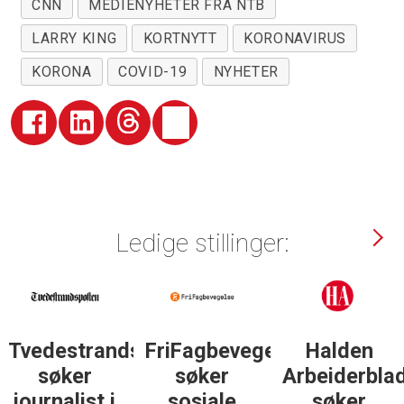
CNN
MEDIENYHETER FRA NTB
LARRY KING
KORTNYTT
KORONAVIRUS
KORONA
COVID-19
NYHETER
Ledige stillinger:
Tvedestrandsposten
FriFagbevegelse
Halden
søker
søker
Arbeiderbla
journalist i
sosiale
søker