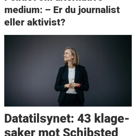
medium: – Er du journalist
eller aktivist?
Datatilsynet: 43 klage­
saker mot Schibsted