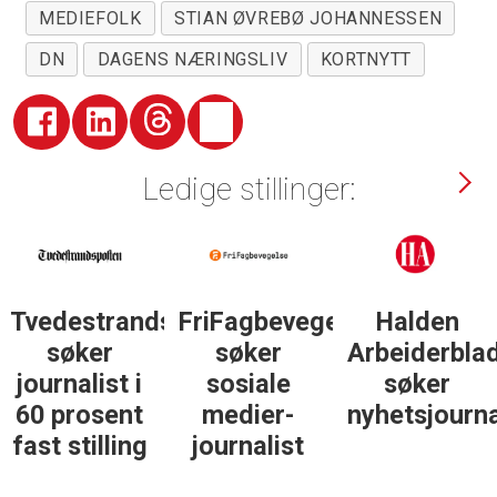
MEDIEFOLK
STIAN ØVREBØ JOHANNESSEN
DN
DAGENS NÆRINGSLIV
KORTNYTT
Ledige stillinger:
Tvedestrandsposten
FriFagbevegelse
Halden
søker
søker
Arbeiderbla
journalist i
sosiale
søker
60 prosent
medier-
nyhetsjourna
fast stilling
journalist