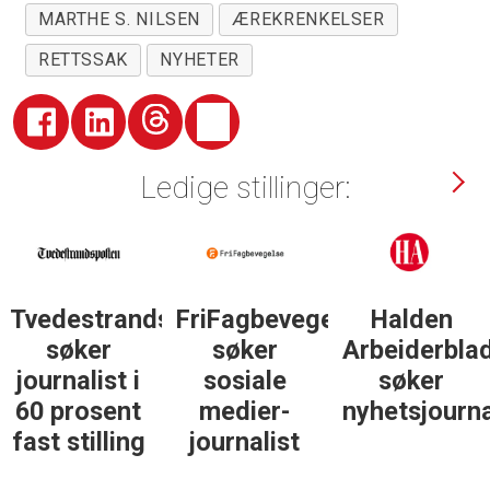
MARTHE S. NILSEN
ÆREKRENKELSER
RETTSSAK
NYHETER
Ledige stillinger:
Tvedestrandsposten
FriFagbevegelse
Halden
søker
søker
Arbeiderbla
journalist i
sosiale
søker
60 prosent
medier-
nyhetsjourna
fast stilling
journalist