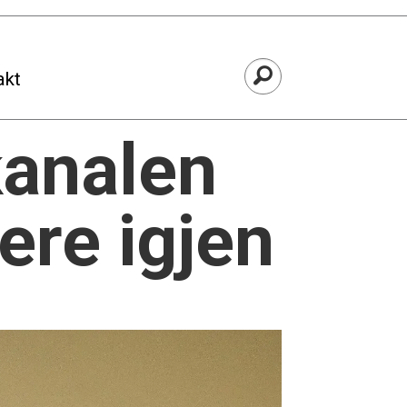
akt
kanalen
ere igjen