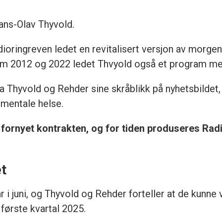
ans-Olav Thyvold.
ioringreven ledet en revitalisert versjon av morg
ellom 2012 og 2022 ledet Thvyold også et program 
ga Thyvold og Rehder sine skråblikk på nyhetsbildet,
 mentale helse.
 fornyet kontrakten, og for tiden produseres Rad
t
i juni, og Thyvold og Rehder forteller at de kunne v
 første kvartal 2025.