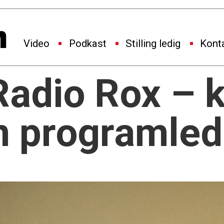
Video
Podkast
Stilling ledig
Kont
 Radio Rox – 
n programled