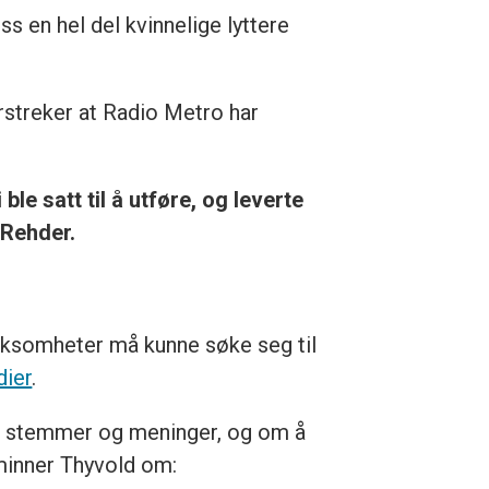
s en hel del kvinnelige lyttere
rstreker at Radio Metro har
le satt til å utføre, og leverte
 Rehder.
irksomheter må kunne søke seg til
dier
.
v stemmer og meninger, og om å
, minner Thyvold om: