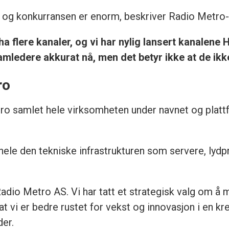
 og konkurransen er enorm, beskriver Radio Metro-
 ha flere kanaler, og vi har nylig lansert kanalen
amledere akkurat nå, men det betyr ikke at de ikke
ro
ro samlet hele virksomheten under navnet og platt
 hele den tekniske infrastrukturen som servere, lydp
dio Metro AS. Vi har tatt et strategisk valg om å m
k at vi er bedre rustet for vekst og innovasjon i en k
der.