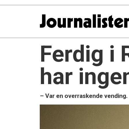
Ferdig i
har inge
– Var en overraskende vending.