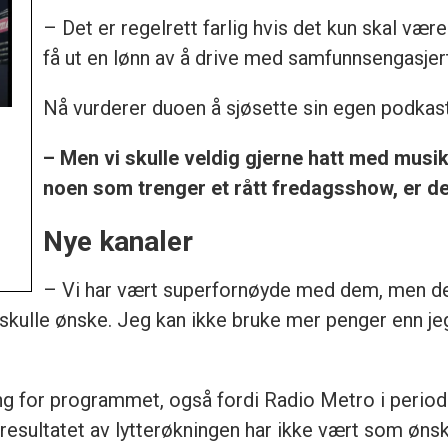
– Det er regelrett farlig hvis det kun skal vær
få ut en lønn av å drive med samfunnsengasjert
Nå vurderer duoen å sjøsette sin egen podkast
– Men vi skulle veldig gjerne hatt med musikk
noen som trenger et rått fredagsshow, er det
Nye kanaler
– Vi har vært superfornøyde med dem, men de
 vi skulle ønske. Jeg kan ikke bruke mer penger enn je
ling for programmet, også fordi Radio Metro i period
sultatet av lytterøkningen har ikke vært som ønske