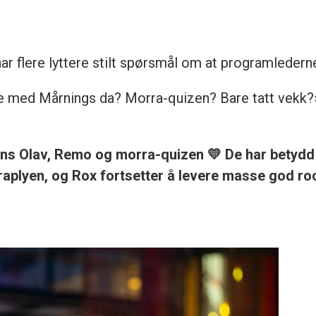
ar flere lyttere stilt spørsmål om at programledern
med Mårnings da? Morra-quizen? Bare tatt vekk?», 
ans Olav, Remo og morra-quizen 💛 De har betydd 
raplyen, og Rox fortsetter å levere masse god ro