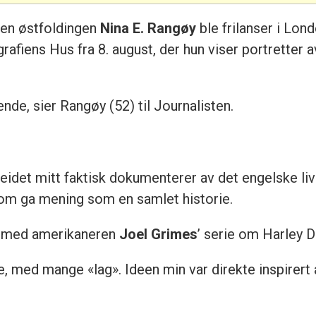
den østfoldingen
Nina E. Rangøy
ble frilanser i Lon
grafiens Hus fra 8. august, der hun viser portretter 
ende, sier Rangøy (52) til Journalisten.
det mitt faktisk dokumenterer av det engelske livet. 
som ga mening som en samlet historie.
t med amerikaneren
Joel Grimes
’ serie om Harley 
te, med mange «lag». Ideen min var direkte inspirert