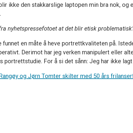
 blir ikke den stakkarslige laptopen min bra nok, og e
.
ra nyhetspressefotoet at det blir etisk problematisk
e funnet en måte å heve portrettkvaliteten på. Iste
perativt. Derimot har jeg verken manipulert eller 
portrettstudie. For å si det sånn: Jeg har ikke lagt
angøy og Jørn Tomter skilter med 50 års frilanserfa