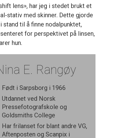
-shift lens», har jeg i stedet brukt et
al-stativ med skinner. Dette gjorde
 stand til å finne nodalpunktet,
 senteret for perspektivet på linsen,
arer hun.
Nina E. Rangøy
Født i Sarpsborg i 1966
Utdannet ved Norsk
Pressefotografskole og
Goldsmiths College
Har frilanset for blant andre VG,
Aftenposten og Scanpix i