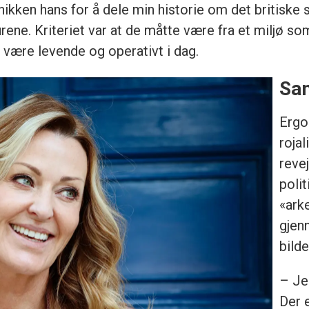
kken hans for å dele min historie om det britiske s
gurene. Kriteriet var at de måtte være fra et miljø so
 være levende og operativt i dag.
Sa
Ergo
rojal
reve
polit
«ark
gjen
bilde
– Je
Der e