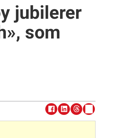
 jubilerer
sh», som