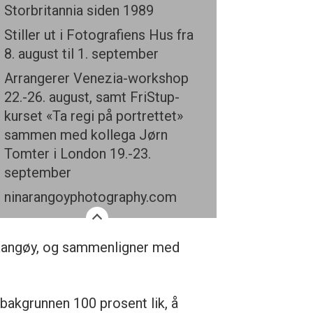
Storbritannia siden 1989
Stiller ut i Fotografiens Hus fra
8. august til 1. september
Arrangerer Venezia-workshop
22.-26. august, samt FriStup-
kurset «Ta regi på portrettet»
sammen med kollega Jørn
Tomter i London 19.-23.
september
ninarangoyphotography.com
r Rangøy, og sammenligner med
bakgrunnen 100 prosent lik, å