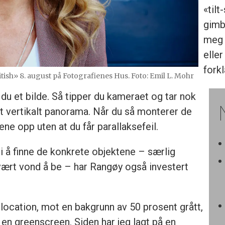
«tilt
gimb
meg i
eller
forkl
tish» 8. august på Fotografienes Hus. Foto: Emil L. Mohr
 du et bilde. Så tipper du kameraet og tar nok
 et vertikalt panorama. Når du så monterer de
ene opp uten at du får parallaksefeil.
 å finne de konkrete objektene – særlig
vært vond å be – har Rangøy også investert
å location, mot en bakgrunn av 50 prosent grått,
 greenscreen. Siden har jeg lagt på en