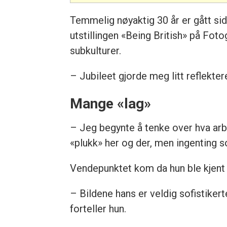
Temmelig nøyaktig 30 år er gått si
utstillingen «Being British» på Foto
subkulturer.
– Jubileet gjorde meg litt reflekter
Mange «lag»
– Jeg begynte å tenke over hva arbei
«plukk» her og der, men ingenting 
Vendepunktet kom da hun ble kjen
– Bildene hans er veldig sofistiker
forteller hun.