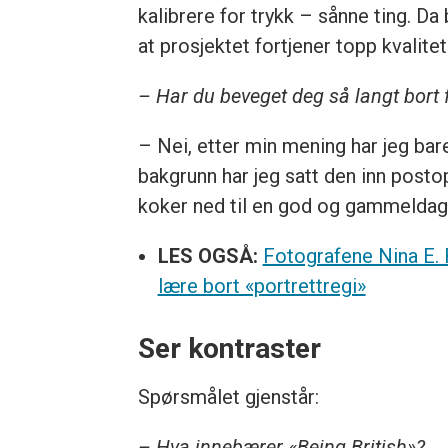
kalibrere for trykk – sånne ting. Da
at prosjektet fortjener topp kvalitet
– Har du beveget deg så langt bort f
– Nei, etter min mening har jeg bar
bakgrunn har jeg satt den inn posto
koker ned til en god og gammeldags 
LES OGSÅ:
Fotografene Nina E. R
lære bort «portrettregi»
Ser kontraster
Spørsmålet gjenstår:
– Hva innebærer «Being British»?