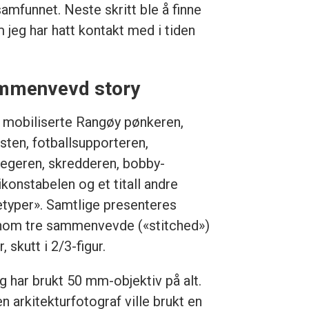
amfunnet. Neste skritt ble å finne
m jeg har hatt kontakt med i tiden
mmenvevd story
 mobiliserte Rangøy pønkeren,
isten, fotballsupporteren,
jegeren, skredderen, bobby-
ikonstabelen og et titall andre
etyper». Samtlige presenteres
nom tre sammenvevde («stitched»)
r, skutt i 2/3-figur.
g har brukt 50 mm-objektiv på alt.
n arkitekturfotograf ville brukt en