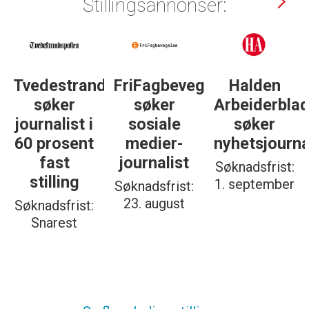
Stillingsannonser:
dsposten
FriFagbevegelse
Halden
Støttegrupp
søker
Arbeiderblad
25. juni
sosiale
søker
søker
medier-
nyhetsjournalist
journalist
journalist
Søknadsfrist:
Søknadsfrist:
1. september
19. august
Søknadsfrist:
23. august