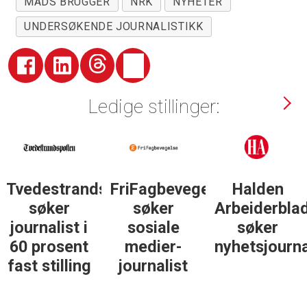
MADS BRÜGGER
NRK
NYHETER
UNDERSØKENDE JOURNALISTIKK
Ledige stillinger:
Tvedestrandsposten
FriFagbevegelse
Halden
søker
søker
Arbeiderbla
journalist i
sosiale
søker
60 prosent
medier-
nyhetsjourna
fast stilling
journalist