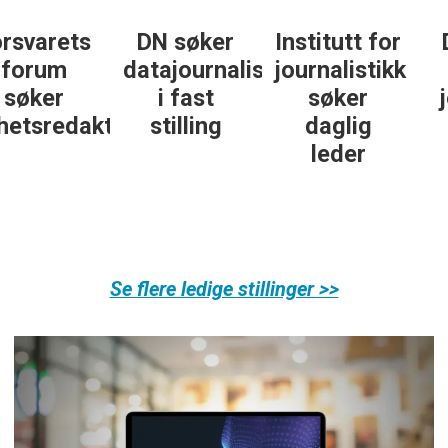
DN søker
Institutt for
DN søker
datajournalist
journalistikk
some-
i fast
søker
journalist
ør
stilling
daglig
leder
Se flere ledige stillinger >>