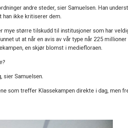
rdninger andre steder, sier Samuelsen. Han understr
t han ikke kritiserer dem.
r mye større tilskudd til institusjoner som har veld
net ut at når en avis av vår type når 225 millioner i
ekampen, en skjør blomst i mediefloraen.
e?
g, sier Samuelsen.
gene som treffer Klassekampen direkte i dag, men fre