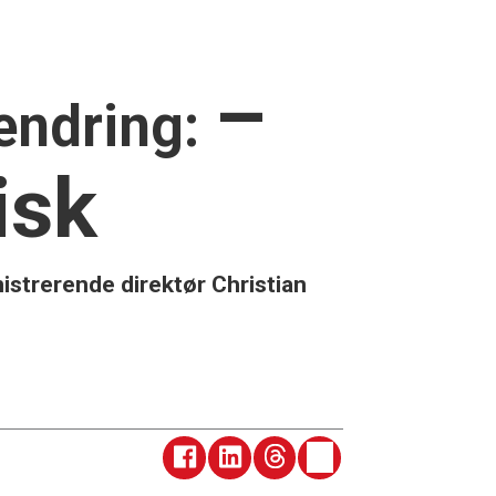
–
endring:
isk
strerende direktør Christian