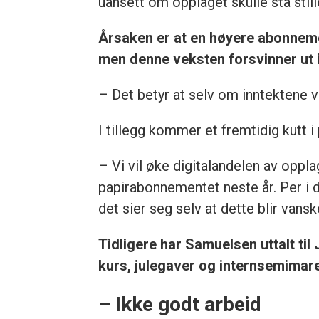
uansett om opplaget skulle stå stil
Årsaken er at en høyere abonnemen
men denne veksten forsvinner ut i
– Det betyr at selv om inntektene v
I tillegg kommer et fremtidig kutt i
– Vi vil øke digitalandelen av oppla
papirabonnementet neste år. Per i 
det sier seg selv at dette blir vansk
Tidligere har Samuelsen uttalt ti
kurs, julegaver og internsemimare
– Ikke godt arbeid