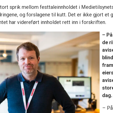
ort sprik mellom festtaleinnholdet i Medietilsynets 
ngene, og forslagene til kutt. Det er ikke gjort et g
har videreført innholdet rett inn i forskriften.
– På
de r
avis
blin
fram
eier
avis
stor
dag.
– På