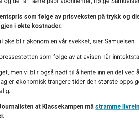
le og de får færre papirabonnenter, ifølge Samuelse
tspris som følge av prisveksten på trykk og distr
gjen i økte kostnader.
il øke blir økonomien vår svekket, sier Samuelsen.
 pressestøtten som følge av at avisen når inntektsta
get, men vi blir også nødt til å hente inn en del ved 
dag er økonomisk trangere tider den største oppsige
elig.
l Journalisten at Klassekampen må
stramme livrei
r.