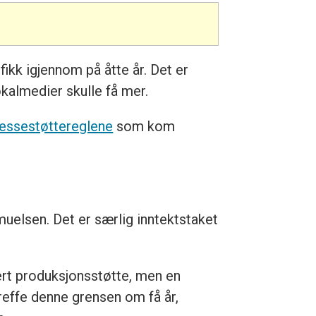
fikk igjennom på åtte år. Det er
okalmedier skulle få mer.
ressestøttereglene
som kom
muelsen. Det er særlig inntektstaket
dert produksjonsstøtte, men en
reffe denne grensen om få år,