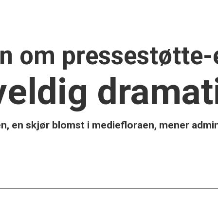
 om pressestøtte-
veldig dramat
 en skjør blomst i mediefloraen, mener admini