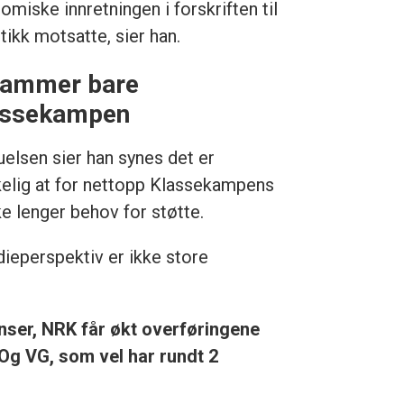
omiske innretningen i forskriften til
tikk motsatte, sier han.
Rammer bare
assekampen
elsen sier han synes det er
elig at for nettopp Klassekampens
ke lenger behov for støtte.
dieperspektiv er ikke store
onser, NRK får økt overføringene
t. Og VG, som vel har rundt 2