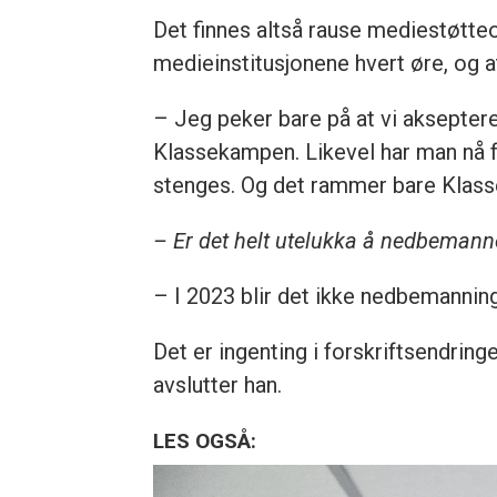
Det finnes altså rause mediestøtteo
medieinstitusjonene hvert øre, og a
– Jeg peker bare på at vi akseptere
Klassekampen. Likevel har man nå fun
stenges. Og det rammer bare Klass
– Er det helt utelukka å nedbemann
– I 2023 blir det ikke nedbemannin
Det er ingenting i forskriftsendrin
avslutter han.
LES OGSÅ: