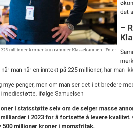
økon
det s
– 
Kl
å 225 millioner kroner kun rammer Klassekampen.
Foto:
Samu
merk
t når man når en inntekt på 225 millioner, har man ik
dig mye penger, men om man ser det i et bredere me
te i mediestøtte, ifølge Samuelsen.
 kroner i statsstøtte selv om de selger masse ann
,8 milliarder i 2023 for å fortsette å levere kvalite
av 500 millioner kroner i momsfritak.