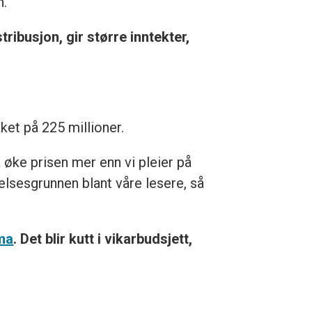
n.
ibusjon, gir større inntekter,
ket på 225 millioner.
å øke prisen mer enn vi pleier på
lsesgrunnen blant våre lesere, så
ma
. Det blir kutt i vikarbudsjett,