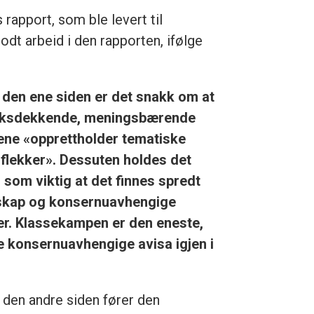
rapport, som ble levert til
odt arbeid i den rapporten, ifølge
 den ene siden er det snakk om at
iksdekkende, meningsbærende
ene «opprettholder tematiske
dflekker». Dessuten holdes det
 som viktig at det finnes spredt
skap og konsernuavhengige
er. Klassekampen er den eneste,
e konsernuavhengige avisa igjen i
 den andre siden fører den