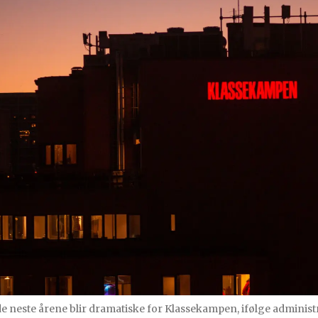
t de neste årene blir dramatiske for Klassekampen, ifølge admini