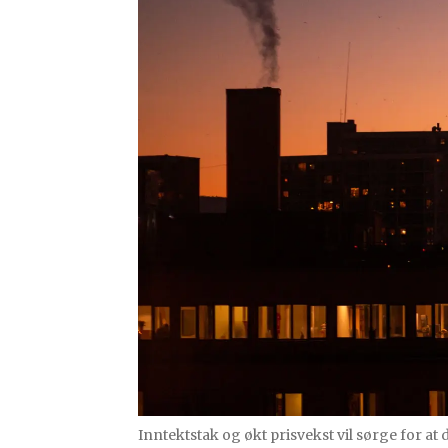
Inntektstak og økt prisvekst vil sørge for a