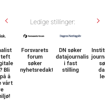
Ledige stillinger:
DN søker
Institutt for
DN søker
datajournalist
journalistikk
some-
i fast
søker
journalist
ør
stilling
daglig
leder