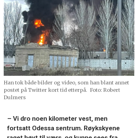
Han tok både bilder og video, som han blant annet
postet på Twitter kort tid etterpå.
Foto: Robert
Dulmers
– Vi
dro
noen
kilometer vest, men
fortsatt
Odessa
sentrum
.
Røykskyene
raget
høyt
til
værs
,
og
kunne
sees
fra