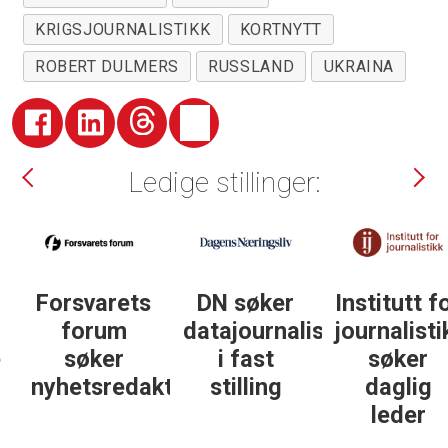
KRIGSJOURNALISTIKK
KORTNYTT
ROBERT DULMERS
RUSSLAND
UKRAINA
Ledige stillinger:
DN søker
Institutt for
DN søker
datajournalist
journalistikk
some-
i fast
søker
journalist
ør
stilling
daglig
leder