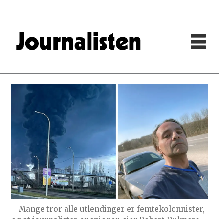
– Mange tror alle utlendinger er femtekolonnister,