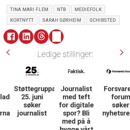
TINA MARI FLEM
NTB
MEDIEFOLK
KORTNYTT
SARAH SØRHEIM
SCHIBSTED
Ledige stillinger:
Støttegruppa
Journalist
Forsvarets
25. juni
med teft
forum
søker
for digitale
søker
ist
journalist
spor? Bli
nyhetsredak
med på å
bygge vårt