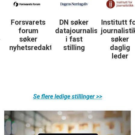
DN søker
Institutt for
DN søker
datajournalist
journalistikk
journalist in
i fast
søker
personlig
ør
stilling
daglig
økonomi
leder
Se flere ledige stillinger >>