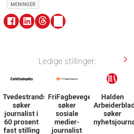
MENINGER
Ledige stillinger:
lse
Halden
Støttegruppa
Journalist
Arbeiderblad
25. juni
med teft
søker
søker
for digitale
nyhetsjournalist
journalist
spor? Bli
med på å