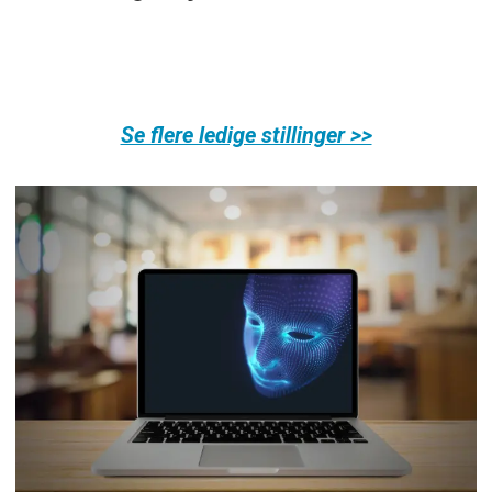
bygge vårt
nye
fagmiljø!
Se flere ledige stillinger >>