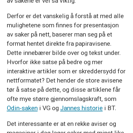
av sakene er vel så viktig.
Derfor er det vanskelig å forstå at med alle
mulighetene som finnes for presentasjon
av saker på nett, baserer man seg på et
format hentet direkte fra papiravisene.
Dette innebærer bilde over og tekst under.
Hvorfor ikke satse på bedre og mer
interaktive artikler som er skreddersydd for
nettformatet? Det hender de store avisene
tør å satse på dette, og disse artiklene får
ofte mye større gjennomslagskraft, som
Odin-saken
i VG og
Jannes historie
i BT.
Det interessante er at en rekke aviser og
magasiner i dag lager saker med minst like