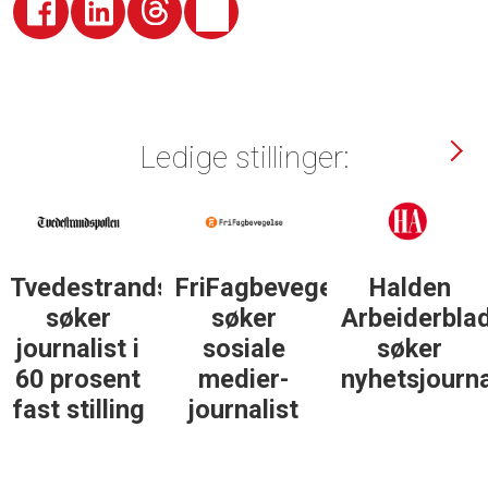
Ledige stillinger:
Tvedestrandsposten
FriFagbevegelse
Halden
søker
søker
Arbeiderbla
journalist i
sosiale
søker
60 prosent
medier-
nyhetsjourna
fast stilling
journalist