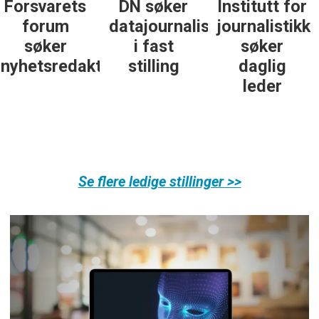
DN søker
Institutt for
DN søker
datajournalist
journalistikk
some-
i fast
søker
journalist
ør
stilling
daglig
leder
Se flere ledige stillinger >>