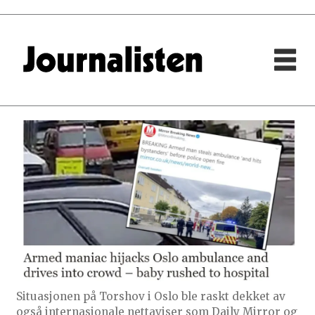
Situasjonen på Torshov i Oslo ble raskt dekket av
også internasjonale nettaviser som Daily Mirror og