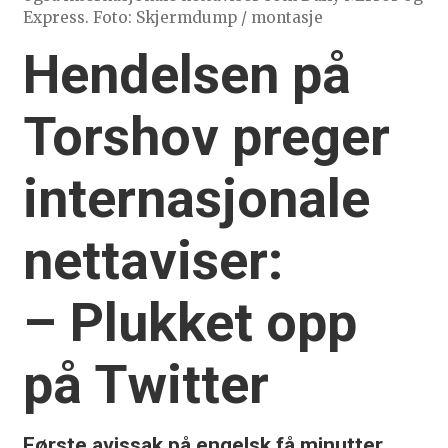
Express. Foto: Skjermdump / montasje
Hendelsen på
Torshov preger
internasjonale
nettaviser:
– Plukket opp
på Twitter
Første avissak på engelsk få minutter