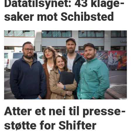
Datatilsynet: 43 klage­
saker mot Schibsted
Atter et nei til presse­
støtte for Shifter