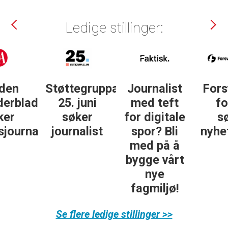
Ledige stillinger:
Støttegruppa
Journalist
Forsvarets
25. juni
med teft
forum
søker
for digitale
søker
ist
journalist
spor? Bli
nyhetsredak
med på å
bygge vårt
nye
fagmiljø!
Se flere ledige stillinger >>