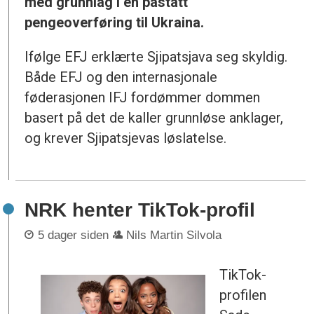
med grunnlag i en påstått
pengeoverføring til Ukraina.
Ifølge EFJ erklærte Sjipatsjava seg skyldig.
Både EFJ og den internasjonale
føderasjonen IFJ fordømmer dommen
basert på det de kaller grunnløse anklager,
og krever Sjipatsjevas løslatelse.
NRK henter TikTok-profil
5 dager siden
Nils Martin Silvola
TikTok-
profilen