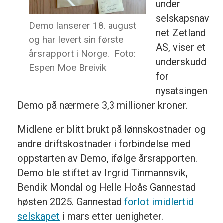
under
selskapsnav
Demo lanserer 18. august
net Zetland
og har levert sin første
AS, viser et
årsrapport i Norge.
Foto:
underskudd
Espen Moe Breivik
for
nysatsingen
Demo på nærmere 3,3 millioner kroner.
Midlene er blitt brukt på lønnskostnader og
andre driftskostnader i forbindelse med
oppstarten av Demo, ifølge årsrapporten.
Demo ble stiftet av Ingrid Tinmannsvik,
Bendik Mondal og Helle Hoås Gannestad
høsten 2025. Gannestad
forlot imidlertid
selskapet
i mars etter uenigheter.