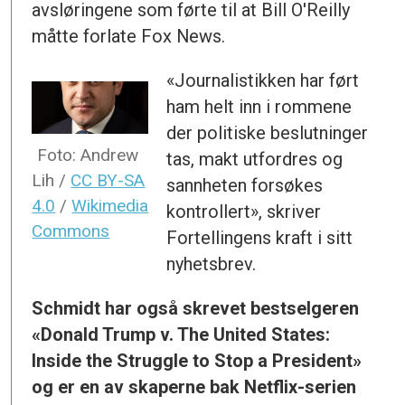
avsløringene som førte til at Bill O'Reilly
måtte forlate Fox News.
«Journalistikken har ført
ham helt inn i rommene
der politiske beslutninger
Foto: Andrew
tas, makt utfordres og
Lih /
CC BY-SA
sannheten forsøkes
4.0
/
Wikimedia
kontrollert», skriver
Commons
Fortellingens kraft i sitt
nyhetsbrev.
Schmidt har også skrevet bestselgeren
«
Donald Trump v. The United States:
Inside the Struggle to Stop a President
»
og er en av skaperne bak Netflix-serien