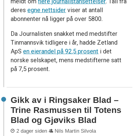
meldt om
flere journalistansettelser
. Tall fra
deres
egne nettsider
viser at antall
abonnenter nå ligger på over 5800.
Da Journalisten snakket med medstifter
Tinmannsvik tidligere i år, hadde Zetland
ApS
en eierandel på 92,5 prosent
i det
norske selskapet, mens medstifterne satt
på 7,5 prosent.
Gikk av i Ringsaker Blad –
Trine Rasmussen til Totens
Blad og Gjøviks Blad
2 dager siden
Nils Martin Silvola