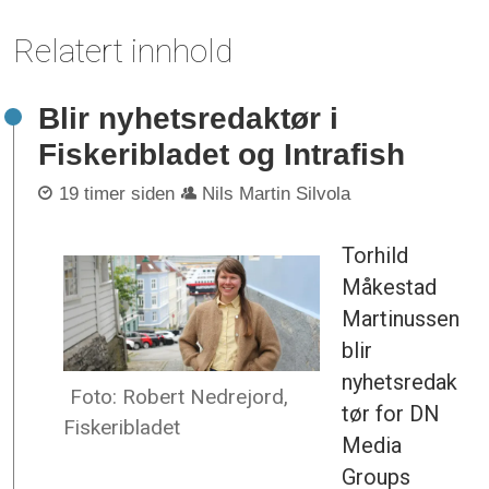
Relatert innhold
Blir nyhetsredaktør i
Fiskeribladet og Intrafish
19 timer siden
Nils Martin Silvola
Torhild
Måkestad
Martinussen
blir
nyhetsredak
Foto: Robert Nedrejord,
tør for DN
Fiskeribladet
Media
Groups