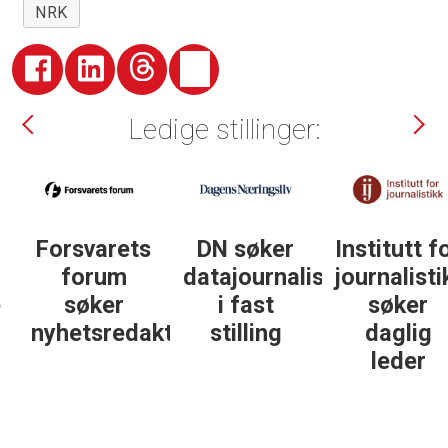
NRK
Ledige stillinger:
DN søker
Institutt for
DN søker
datajournalist
journalistikk
journalist in
i fast
søker
personlig
ør
stilling
daglig
økonomi
leder