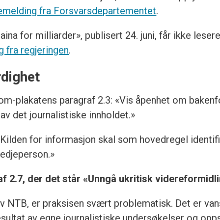
emelding fra Forsvarsdepartementet
.
ina for milliarder», publisert 24. juni, får ikke leser
 fra regjeringen
.
rdighet
om-plakatens paragraf 2.3: «Vis åpenhet om baken
av det journalistiske innholdet.»
«Kilden for informasjon skal som hovedregel identifi
tredjeperson.»
f 2.7, der det står «Unngå ukritisk videreformidl
 NTB, er praksisen svært problematisk. Det er vans
esultat av egne journalistiske undersøkelser og opp