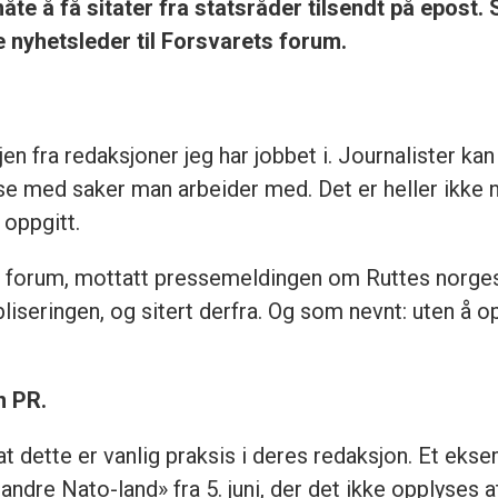
e å få sitater fra statsråder tilsendt på epost. Sli
nyhetsleder til Forsvarets forum.
jen fra redaksjoner jeg har jobbet i. Journalister kan
se med saker man arbeider med. Det er heller ikke no
 oppgitt.
s forum, mottatt pressemeldingen om Ruttes norge
liseringen, og sitert derfra. Og som nevnt: uten å o
n PR.
at dette er vanlig praksis i deres redaksjon. Et e
e Nato-land» fra 5. juni, der det ikke opplyses at