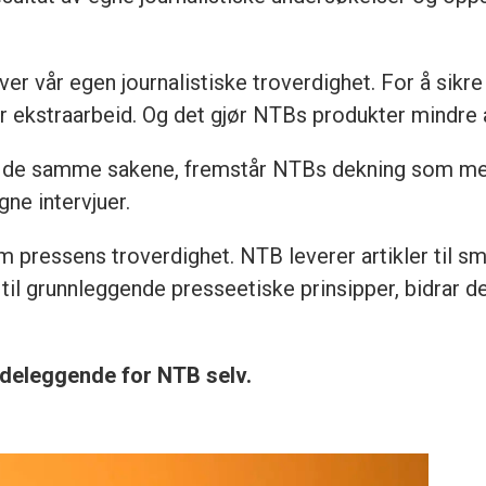
r vår egen journalistiske troverdighet. For å sikre at
gir ekstraarbeid. Og det gjør NTBs produkter mindre a
er de samme sakene, fremstår NTBs dekning som mer
ne intervjuer.
om pressens troverdighet. NTB leverer artikler til s
il grunnleggende presseetiske prinsipper, bidrar det
ødeleggende for NTB selv.