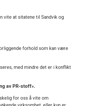
en vite at sitatene til Sandvik og
forliggende forhold som kan være
seres, med mindre det er i konflikt
ing av PR-stoff».
kelig for oss å vite om
søkende virksomhet, eller kun er