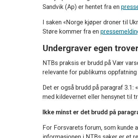
Sandvik (Ap) er hentet fra en
press
I saken «Norge kjøper droner til Ukra
Støre kommer fra en
pressemelding
Undergraver egen trove
NTBs praksis er brudd på Vær vars
relevante for publikums oppfatning 
Det er også brudd på paragraf 3.1: 
med kildevernet eller hensynet til 
Ikke minst er det brudd på paragra
For Forsvarets forum, som kunde av
informasjonen i NTBs saker er et r