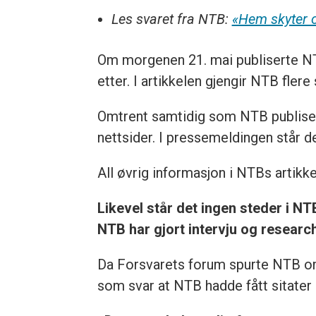
Les svaret fra NTB:
«Hem skyter o
Om morgenen 21. mai publiserte N
etter. I artikkelen gjengir NTB fler
Omtrent samtidig som NTB publiser
nettsider. I pressemeldingen står 
All øvrig informasjon i NTBs artikke
Likevel står det ingen steder i NT
NTB har gjort intervju og research
Da Forsvarets forum spurte NTB om h
som svar at NTB hadde fått sitater 