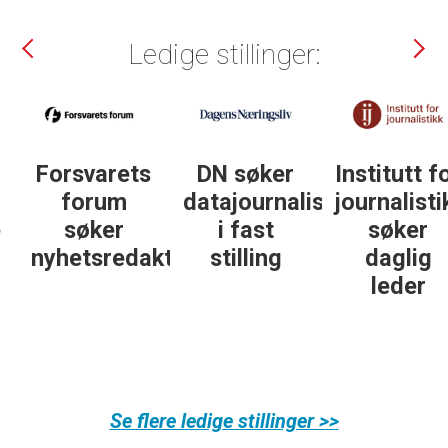
Ledige stillinger:
DN søker
Institutt for
DN søker
datajournalist
journalistikk
journalist in
i fast
søker
personlig
ør
stilling
daglig
økonomi
leder
Se flere ledige stillinger >>