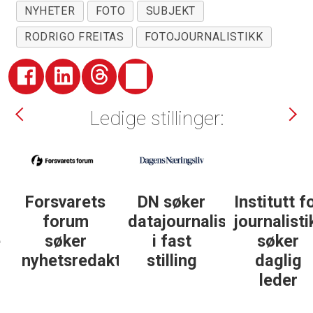
NYHETER
FOTO
SUBJEKT
RODRIGO FREITAS
FOTOJOURNALISTIKK
Ledige stillinger:
DN søker
Institutt for
DN søker
datajournalist
journalistikk
some-
i fast
søker
journalist
ør
stilling
daglig
leder