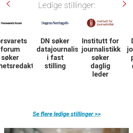
Ledige stillinger:
DN søker
Institutt for
DN søker
datajournalist
journalistikk
journalist in
i fast
søker
personlig
ør
stilling
daglig
økonomi
leder
Se flere ledige stillinger >>