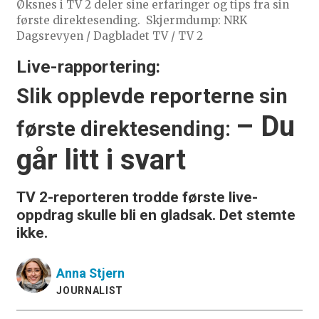
Øksnes i TV 2 deler sine erfaringer og tips fra sin
første direktesending.
Skjermdump: NRK
Dagsrevyen / Dagbladet TV / TV 2
Live-rapportering:
Slik opplevde reporterne sin
– Du
første direktesending:
går litt i svart
TV 2-reporteren trodde første live-
oppdrag skulle bli en gladsak. Det stemte
ikke.
Anna
Stjern
JOURNALIST