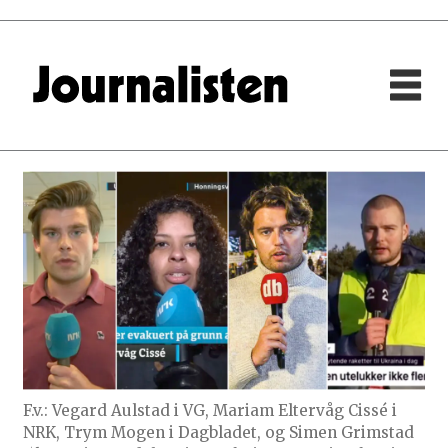
F.v.: Vegard Aulstad i VG, Mariam Eltervåg Cissé i
NRK, Trym Mogen i Dagbladet, og Simen Grimstad