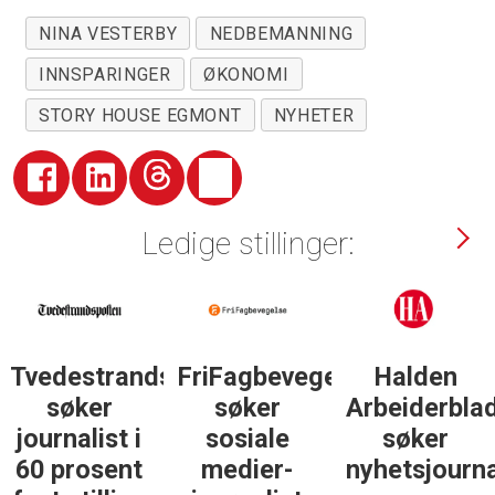
NINA VESTERBY
NEDBEMANNING
INNSPARINGER
ØKONOMI
STORY HOUSE EGMONT
NYHETER
Ledige stillinger:
Tvedestrandsposten
FriFagbevegelse
Halden
søker
søker
Arbeiderbla
journalist i
sosiale
søker
60 prosent
medier-
nyhetsjourna