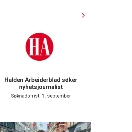
Halden Arbeiderblad søker
Støtteg
nyhetsjournalist
Søknadsfrist: 1. september
Søkna