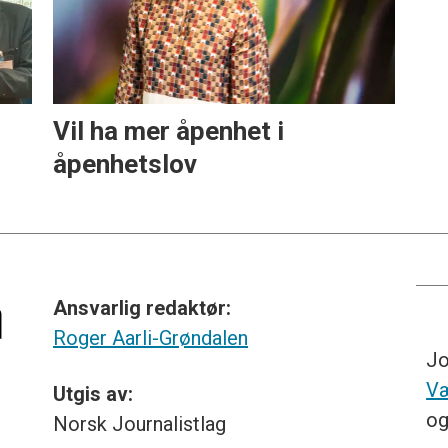
Vil ha mer åpenhet i
åpenhetslov
Ansvarlig redaktør:
Roger Aarli-Grøndalen
Jo
Væ
Utgis av:
o
Norsk
Journalistlag