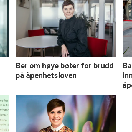
Ber om høye bøter for brudd
Ba
på åpenhetsloven
in
åp