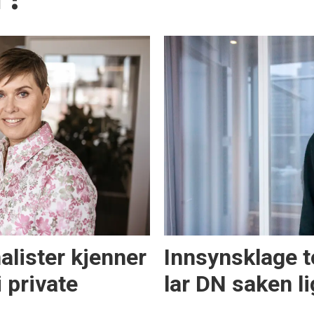
alister kjenner
Innsynsklage t
i private
lar DN saken l