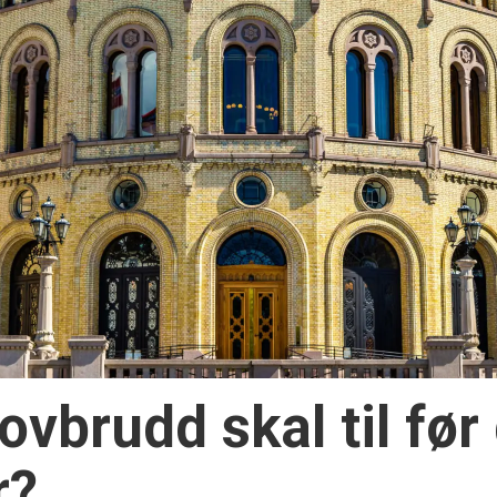
vbrudd skal til før 
r?