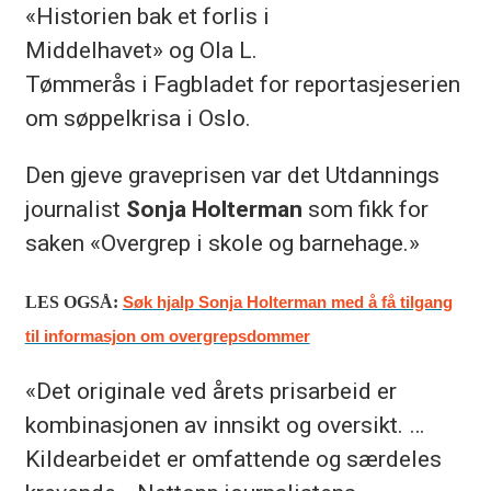
«Historien bak et forlis i
Middelhavet» og Ola L.
Tømmerås i Fagbladet for reportasjeserien
om søppelkrisa i Oslo.
Den gjeve graveprisen var det Utdannings
journalist
Sonja Holterman
som fikk for
saken «Overgrep i skole og barnehage.»
LES OGSÅ:
Søk hjalp Sonja Holterman med å få tilgang
til informasjon om overgrepsdommer
«Det originale ved årets prisarbeid er
kombinasjonen av innsikt og oversikt. …
Kildearbeidet er omfattende og særdeles