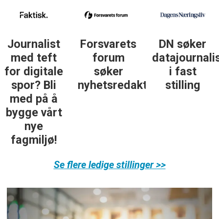
DN søker
Institutt for
DN søker
datajournalist
journalistikk
journalist in
i fast
søker
personlig
ør
stilling
daglig
økonomi
leder
Se flere ledige stillinger >>